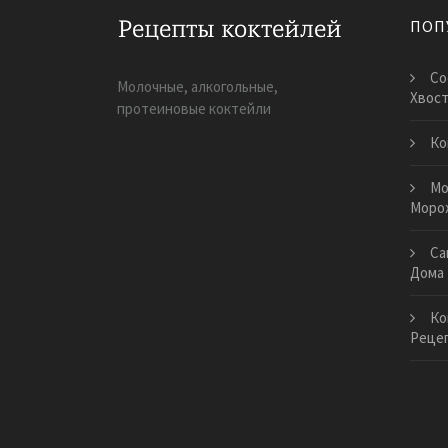
ПОП
Со
Молочные, алкогольные,
Хвост
протеиновые коктейли
Ко
Мо
Моро
Са
Дома
Ко
Реце