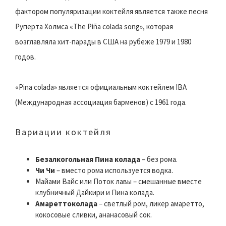
фактором популяризации коктейля является также песня
Руперта Холмса «The Piña colada song», которая
возглавляла хит-парады в США на рубеже 1979 и 1980
годов.
«Pina colada» является официальным коктейлем IBA
(Международная ассоциация барменов) с 1961 года.
Вариации коктейля
Безалкогольная Пина колада
– без рома.
Чи Чи
– вместо рома используется водка.
Майами Вайс или Поток лавы – смешанные вместе
клубничный Дайкири и Пина колада.
Амареттоколада
– светлый ром, ликер амаретто,
кокосовыe сливки, ананасовый сок.