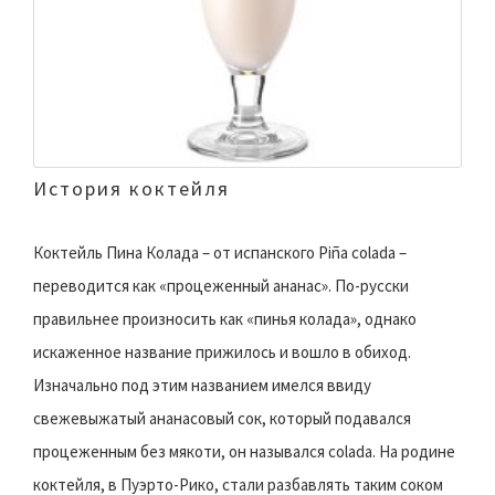
История коктейля
Коктейль Пина Колада – от испанского Piña colada –
переводится как «процеженный ананас». По-русски
правильнее произносить как «пинья колада», однако
искаженное название прижилось и вошло в обиход.
Изначально под этим названием имелся ввиду
свежевыжатый ананасовый сок, который подавался
процеженным без мякоти, он назывался colada. На родине
коктейля, в Пуэрто-Рико, стали разбавлять таким соком